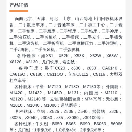
产品详情
面向北京、天津、河北、山东、山西等地上门回收机床设
备，二手数控车床，二手普通车床，二手加工中心，二手铣
床，二手刨床，二手磨床，二手镗床，二手钻床，二手冲床，
二手液压机，二手剪板机，二手插床，二手立车，二手插齿
机，二手滚齿机，二手折弯机，二手摩擦压力，二手注塑机，
二手印刷机，二手压延机，二手炼胶机
各种铣床：如X51，X52K，X53K，X62W，X63W，
X8126，X8130，龙门铣床，端面铣；
各种车床：卧车C620，c630，c650，CA6140，
CA615O，C6180，C611OO，立车C5112，C5116，大型双
柱立车等；
各种磨床：平磨：M7120，M713O，M7150等； 外圆磨：
M1420，M1432，M145O，M131；内圆磨：M2110，
M212O，M2140 等；立轴/卧轴圆台磨：M7475等；无心磨：
M1010，M1040，M1080；道轨磨等；
各种钻床：立钻，Z525，Z535，Z540，摇臂钻，z32k，
z3025，z3040，z3050，z35，z3080，z30100等：
各种刨床：牛头刨：B650，B665，B690，B6063，B6066
等；龙门刨：1米乘3米，1.6米乘4米，2米乘6米等；