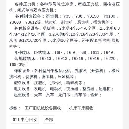
各种压力机：各种型号吨位冲床，摩擦压力机，四柱液压
机，闭式单点双点压力机；
各种制齿设备：滚齿机：Y35，Y38，Y3150，Y3180，
Y3608，Y3612等，铣齿机，剃齿机，磨齿机，插齿机等；
各种板金设备：剪扳机：2米剪4个/6个/8个厚，2.5米剪6.3
个/8个/12个/16个厚，3.2米剪8个/10个/16个/20个/30个厚，4
米剪 8/12/16/20个厚，6米剪10个厚等，还有配套折弯机 卷扳
机等；
各种镗床：卧式镗床，T6I7，T6I9，T68，T611，T649；
落地镗铣床：T6213，T6913，T6216，T6916，T6220，
T6920等；
橡胶设备：各种型号平板硫化机，扎胶机（开炼机），橡胶
挤出机，切胶机，密练机，压延机等；
塑料设备：注塑机，挤出机，粉碎机等；
电力设备：发电机，电动机，变压器，整流器，配电柜；
起重设备：天车，叉车，龙门吊，汽车吊，锅炉；
标签：
工厂旧机械设备回收
机床车床回收
加工中心回收
全部