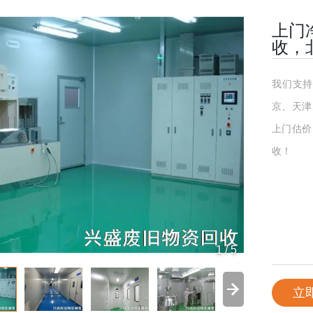
上门
收，
我们支持
京、天津
上门估价
收！
1
/
5
立