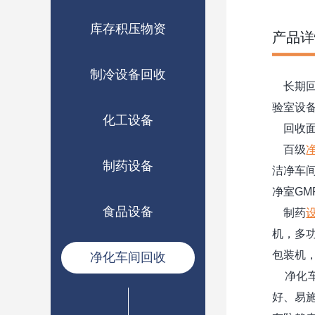
库存积压物资
产品详
制冷设备回收
长期回
验室设
化工设备
回收面
百级
制药设备
洁净车
净室G
食品设备
制药
机，多
包装机
净化车间回收
净化车
好、易