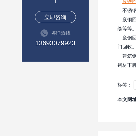
废铁
不锈钢回
立即咨询
废铜回
缆等等
咨询热线
废钢回
13693079923
门回收
建筑钢
钢材下
标签：
本文网