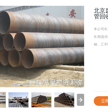
北京
管回
本公司长
长期提供
钢，工字
1
/
5
立