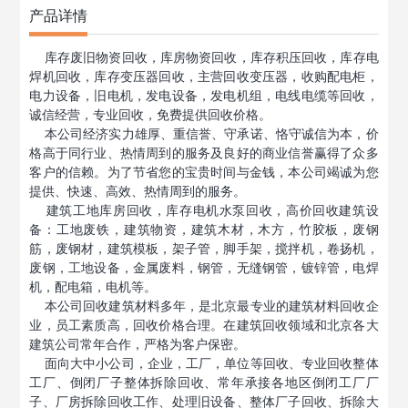
产品详情
库存废旧
物资回收
，库房
物资回收
，
库存积压回收
，库存电
焊机回收，库存
变压器回收
，主营回收变压器，收购配电柜，
电力设备，旧电机，发电设备，发电机组，电线电缆等回收，
诚信经营，专业回收，免费提供回收价格。
本公司经济实力雄厚、重信誉、守承诺、恪守诚信为本，价
格高于同行业、热情周到的服务及良好的商业信誉赢得了众多
客户的信赖。为了节省您的宝贵时间与金钱，本公司竭诚为您
提供、快速、高效、热情周到的服务。
建筑工地库房回收，库存电机水泵回收，高价回收建筑设
备：工地废铁，建筑物资，建筑木材，木方，竹胶板，废钢
筋，废钢材，建筑模板，架子管，脚手架，搅拌机，卷扬机，
废钢，工地设备，金属废料，钢管，无缝钢管，镀锌管，电焊
机，配电箱，电机等。
本公司回收建筑材料多年，是北京最专业的建筑材料回收企
业，员工素质高，回收价格合理。在建筑回收领域和北京各大
建筑公司常年合作，严格为客户保密。
面向大中小公司，企业，工厂，单位等回收、专业回收整体
工厂、倒闭厂子整体拆除回收、常年承接各地区倒闭工厂厂
子、厂房拆除回收工作、处理旧设备、整体厂子回收、拆除大