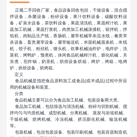
正规二手回收厂家，食品
设备回收
包括，干燥设备，混合搅
拌设备，杀菌设备，粉碎设备，果汁饮料设备，碳酸饮料设
备，矿泉水设备，茶饮料设备，果蔬清洗机，果蔬榨汁机，果
蔬加工机械，果蔬打浆机，肉类加工机械滚揉机，斩拌机，拌
馅机，肉制品生产线，香肠机，屠宰机械宰杀流水线，禽类宰
杀设备，畜类屠宰设备，屠宰输送机，米面机械面条机，米线
机，饺子机，粉丝机，馒头机，炊事机械油炸炉，电炸炉，洗
菜机，烤鸭炉，预煮机，休闲食品机械榨汁机，膨化机械，关
东煮，煎炸锅，奶茶机，烘焙设备烘箱，烤炉，烤箱，电烤
炉，烘焙设备，烘烤箱。
定义
食品机械是指把食品原料加工成食品(或半成品)过程中所应
用的机械设备和装置。
分类
食品机械主要可以分为食品加工机械、包装设备两大类。
食品加工机械，包括筛选与清洗机械、粉碎与切割机械、搅
拌均匀与均质机械、成型机械、分离机械、 蒸发与浓缩机械、
干燥机械、烘烤机械、冷冻机械、挤压膨化机械、输送机械
等。
包装机械，包括包装设备、包装印刷机械、包装容器制造机